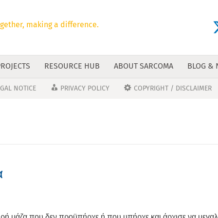
gether, making a difference.
PROJECTS
RESOURCE HUB
ABOUT SARCOMA
BLOG &
EGAL NOTICE
PRIVACY POLICY
COPYRIGHT / DISCLAIMER
α
ρή μάζα που δεν προϋπήρχε ή που υπήρχε και άρχισε να μεγαλ