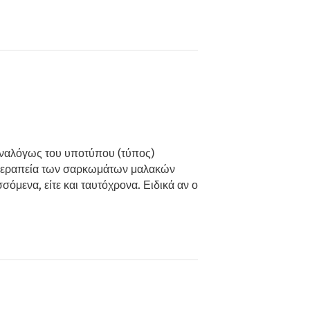
αναλόγως του υποτύπου (τύπος)
 η θεραπεία των σαρκωμάτων μαλακών
όμενα, είτε και ταυτόχρονα. Ειδικά αν ο