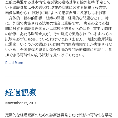
全般に共通する基本情報 各試験の適格基準と除外基準 予定して
いる試験参加以外の選択肢 現在の病態に関する情報（報告書、
画像診断から） 試験参加によって患者自身に及ぼし得る影響
（身体的・精神的影響、組織の問題、経済的な問題など）。特
に、外国で実施される試験の場合は重要です。 患者の全ての疑
問に対する試験責任者または試験実施者からの回答 重要：肉腫
の治療にあたる医師全員が、その時点で実施されているすべての
試験を必ずしも知っているわけではありません。肉腫の臨床試験
は通常、いくつかの選ばれた肉腫専門医療機関でしか実施されな
いため、全国規模の患者団体か肉腫の専門医療機関に相談し、参
加できる可能性のある試験を見つけてください。
Read More
経過観察
November 15, 2017
定期的な経過観察のための診察は再発または転移の可能性を早期