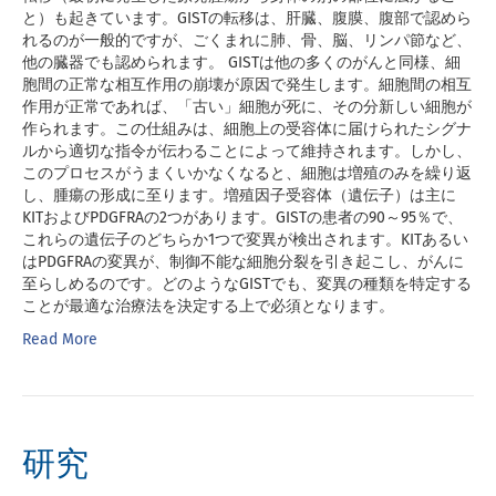
と）も起きています。GISTの転移は、肝臓、腹膜、腹部で認めら
れるのが一般的ですが、ごくまれに肺、骨、脳、リンパ節など、
他の臓器でも認められます。 GISTは他の多くのがんと同様、細
胞間の正常な相互作用の崩壊が原因で発生します。細胞間の相互
作用が正常であれば、「古い」細胞が死に、その分新しい細胞が
作られます。この仕組みは、細胞上の受容体に届けられたシグナ
ルから適切な指令が伝わることによって維持されます。しかし、
このプロセスがうまくいかなくなると、細胞は増殖のみを繰り返
し、腫瘍の形成に至ります。増殖因子受容体（遺伝子）は主に
KITおよびPDGFRAの2つがあります。GISTの患者の90～95％で、
これらの遺伝子のどちらか1つで変異が検出されます。KITあるい
はPDGFRAの変異が、制御不能な細胞分裂を引き起こし、がんに
至らしめるのです。どのようなGISTでも、変異の種類を特定する
ことが最適な治療法を決定する上で必須となります。
Read More
研究