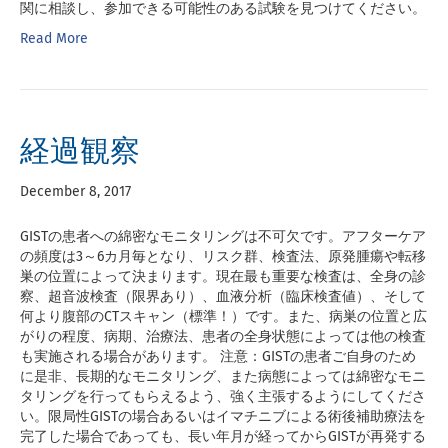
関に相談し、参加できる可能性のある試験を見つけてください。
Read More
経過観察
December 8, 2017
GISTの患者への綿密なモニタリングは不可欠です。アフターケア
の頻度は3～6カ月毎となり、リスク群、検査法、原発腫瘍や転移
巣の位置によって決まります。現在最も重要な検査は、全身の診
察、超音波検査（限界あり）、血液分析（臨床検査値）、そして
何より腹部のCTスキャン（標準！）です。また、病巣の位置と広
がりの程度、病期、治療法、患者の全身状態によっては他の検査
も実施される場合があります。 注意：GISTの患者ご自身のため
に是非、長期的なモニタリング、また病態によっては綿密なモニ
タリングを行ってもらえるよう、強く主張するようにしてくださ
い。限局性GISTの場合あるいはイマチニブによる術後補助療法を
完了した場合であっても、長い年月が経ってからGISTが再発する