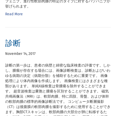
フェニブ、進行性軟部肉腫の特定のタイプに対するパゾパニブが
挙げられます。
Read More
診断
November 14, 2017
診断の第一歩は、患者の病歴と綿密な臨床検査の評価です。しか
し、腫瘤が存在する場合には、画像診断検査は、診断およびいわ
ゆる病期の決定（病期分類）を補助するために重要です。 画像
処理により体内画像を作成します。 画像検査にはさまざまな種
類があります。 単純X線検査は骨腫瘍を除外することができま
す。 超音波検査は嚢胞と腫瘍を区別することができます。 磁気
共鳴画像法（MRI）は、軟部肉腫、特に四肢、骨盤、および体幹
の軟部肉腫の標準的画像診断法です。 コンピュータ断層撮影
（CT）は後腹膜の軟部肉腫を撮影するために使用することができ
ます。胸部CTスキャンは、軟部肉腫の大部分が肺に転移するた