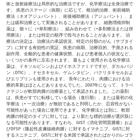
術と放射線療法は局所的な治療法ですが、化学療法は全身治療で
す。 疾患のステージ（病期）に応じて、根治的治療、術前補助
療法（ネオアジュバント）、術後補助療法（アジュバント）、ま
たは緩和治療として実施されることがあります。 細胞増殖抑制
薬は、個々に（=単剤療法）、組み合わせて（=多剤療法または併
用療法）、または特定の順序で投与されることがあります。 治
療法の決定は、治療法の承認状況、特定の分類のがん（サブタイ
プ）に対する有効性の実証、疾患の病期、治療目的、予測される
副作用、全般的な患者の健康状態、および患者個人の状況など、
いくつかの条件に左右されます。 最もよく使用される化学療法
薬は、ドキソルビシンおよびイホスファミドですが、ダカルバジ
ン（DTIC）、ドセタキセル、ゲムシタビン、パクリタキセルおよ
びエリブリンも使用されます。 長年にわたり、肉腫における治
療的革新はほとんどありませんでした。2007年になって、トラベ
クテジンが軟部肉腫の治療薬として承認されました。この薬剤
は、疾患がすでに転移している場合（進行期）、または最初の化
学療法（= 一次治療）が無効であると判明したか、忍容性がない
可能性があった場合に使用できます。 化学療法とは別に、軟部
肉腫の特定のタイプに対しては、より新たな標的治療が選択肢に
なる可能性があります。すなわち、GIST（消化管間質腫瘍）およ
びDFSP（隆起性皮膚線維肉腫）に対するイマチニブ、GISTに対
するスニチニブ、GISTに対する米国で承認されたばかりのレゴラ