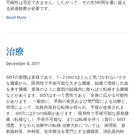
可能性は否定できません。したがって、その先5年間を優に超え
る経過観察が必要です。
Read More
治療
December 8, 2017
GISTの形態は多様であり、1～2 cmのほとんど気づかれない小さ
な腫瘍から、限局性で手術可能な大きな腫瘍、組織で増殖し出血
を来す腫瘍、真珠のように腹部の組織内に散らばり転移する腫瘍
などがあります。GISTはすべて悪性であり、全身に広がる可能性
があります。 一般的に、早期の発見および専門医による治療と
管理によって、比較的良好な転帰が得られ、予後が改善されま
す。 GISTには3つの病期があります： 限局性で手術可能な原発腫
瘍（転移なし） 手術不可能な、または転移を伴う（進行）GIST
増悪、すなわち治療中の転移 治療方針については、病理医、放
射線科医、外科医、化学療法を専門とする腫瘍医、消化器内科