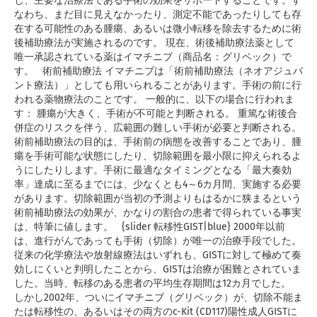
し、主要な治療法である手術の効果をサポートすることです。す
なわち、まだ目に見えなかったり、測定不能であったりしても存
在する可能性のある腫瘍、あるいは微小転移を除去するために術
後補助療法が実施されるのです。 現在、術後補助療法薬として
唯一承認されている薬はイマチニブ（商品名：グリベック）で
す。 術前補助療法 イマチニブは「術前補助療法（ネオアジュバ
ント療法）」としても用いられることがあります。手術の前に行
われる薬物療法のことです。 一般的に、以下の場合に行われま
す： 腫瘍が大きく、手術が不可能と判断される。 重篤な術後合
併症のリスクを伴う、広範囲の難しい手術が必要と判断される。
術前補助療法の目的は、手術前の病態を改善することであり、腫
瘍を手術可能な状態にしたり、切除範囲を最小限に抑えられるよ
うにしたりします。手術に最適なタイミングとなる「最大奏効
率」達成に至るまでには、少なくとも4～6カ月間、実施する必要
があります。切除範囲が当初の予測よりもはるかに狭まるという
術前補助療法の効果が、かなりの割合の患者で得られている事実
は、特筆に値します。 {slider 転移性GIST|blue} 2000年以前
は、進行がんであっても手術（切除）が唯一の治療手段でした。
従来の化学療法や放射線療法はいずれも、GISTに対して極めて奏
効しにくいと判明したことから、GISTは治療が困難とされていま
した。当時、転移のある患者の平均生存期間は12カ月でした。
しかし2002年、ついにイマチニブ（グリベック）が、切除不能ま
たは転移性の、あるいはその両方のc-Kit (CD117)陽性成人GISTに