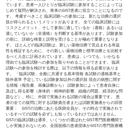
ています。患者一人ひとりが臨床試験に参加することによっては
じめて疑問が解決され、将来のGIST患者に役立つことになるので
す。 考慮すべきこと 臨床試験への参加には、新たな治療の選択
肢が得られるというメリットがあります。 全ての臨床試験には
リスクとメリット、そして参加に適しているか（適格）あるいは
適していないか（非適格）を判断する基準があります。試験参加
の前に、詳細な検査と説明を受けることが極めて重要となりま
す。 ほとんどの臨床試験は、新しい薬物治療で見込まれる有益
性を検証するために、その新しい薬物治療と標準治療とを比較す
るべく入念に計画されています。 患者は、いつでも、いかなる
理由でも臨床試験への参加を取りやめることができます。 臨床
試験への参加を検討する際は、以下の情報を得る必要がありま
す。 「臨床試験」全般に共通する基本情報 各試験の適格基準と
除外基準 予定している試験参加以外の選択肢 現在の病態に関す
る情報（報告書、画像診断から） 試験参加によって患者自身に
及ぼし得る影響（身体的・精神的影響、組織の問題、経済的な問
題など）。特に、外国で実施される試験の場合は重要です。 患
者の全ての疑問に対する試験責任者または試験実施者からの回答
重要： GISTの治療にあたる医師全員が、その時点で実施されて
いるすべての試験を必ずしも知っているわけではありません。
GISTの臨床試験は通常、いくつかの選ばれたGIST専門医療機関で
しか実施されないため、全国規模の患者団体かGISTの専門医療機