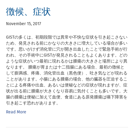
徴候、症状
November 15, 2017
GISTの多くは、初期段階では異常や不快な症状を引き起こさない
ため、発見される前にかなりの大きさに増大している場合が多い
です。思いがけず消化管に穴が開き出血したことで緊急手術が行
われ、その手術中にGISTが発見されることもよくあります。どの
ような症状がいつ最初に現れるかは腫瘍の大きさと場所により異
なります。 腫瘍が胃または十二指腸にある場合、最初の徴候と
して膨満感、疼痛、消化管出血（黒色便）、吐き気などが現れる
ことがあります。小腸にある腫瘍の場合、他の臓器を圧迫するこ
とによる疼痛や出血、あるいは便秘などの症状が現れますが、症
状が出る前に腫瘍が大きくなり容易に気付くことも多いです。大
腸の腫瘍は便秘に加えて血便、食道にある原発腫瘍は嚥下障害を
引き起こす恐れがあります。
Read More