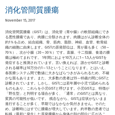
消化管間質腫瘍
November 15, 2017
消化管間質腫瘍（GIST）は、消化管（胃や腸）の軟部組織にでき
る悪性腫瘍であり、肉腫に分類されます。肉腫はがん診断全体の
約1％を占め、結合組織、骨、筋肉、脂肪、神経、血管、軟骨組
織の細胞に由来します。GISTの原発部位は、胃が最も多く（50～
70％）、次が小腸（20～30％）です。直腸、十二指腸、食道の腫
瘍は極めてまれです。 1年間におよそ10万人に1～1.5人がGISTを
発症すると推測されています。言い換えれば、誰かがGISTと診断
される確率は10万分の1～1.5ということになります。とはいえ、
各医療システム間で数値に大きなばらつきがみられるため、不確
かな面もあります。また、大多数の患者は55～65歳の間にGISTと
診断されています。しかし、GISTには若年層や小児で認められる
ものもあり、これらを小児GISTと呼びます。小児GISTは、特徴が
「野生型」と判明する場合が多く、「通常」のGISTとは異なり、
変異の可能性が低いです。 残念ながら、GISTは症状がないまま
進行することが多く、早期ではなかなか気付きません。そのた
め、診断時にはすでに腫瘍が増大しています。約半数の患者では
転移（最初に発生した原発腫瘍から身体の別の部位に広がるこ