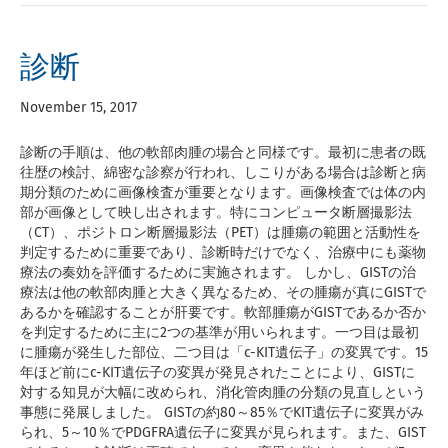
診断
November 15, 2017
診断の手順は、他の軟部肉腫の場合と同様です。最初に患者の既
往歴の検討、綿密な診察が行われ、しこりがある場合は診断と病
期分類のために画像検査が重要となります。画像検査では体の内
部が画像として映し出されます。特にコンピュータ断層撮影法
（CT）、ポジトロン断層撮影法（PET）は腫瘍の範囲と活動性を
判定するために重要であり、診断時だけでなく、治療中にも薬物
療法の奏効を評価するために実施されます。 しかし、GISTの治
療法は他の軟部肉腫と大きく異なるため、その腫瘍が真にGISTで
あるかを確認することが肝要です。軟部腫瘍がGISTであるか否か
を判定するために主に2つの基準が用いられます。一つ目は最初
に腫瘍が発生した部位、二つ目は「c-KIT遺伝子」の変異です。15
年ほど前にc-KIT遺伝子の変異が発見されたことにより、GISTに
対する知見が大幅に改められ、消化管肉腫の分類の見直しという
事態に発展しました。 GISTの約80～85％でKIT遺伝子に変異がみ
られ、5～10％でPDGFRA遺伝子に変異が見られます。また、GIST