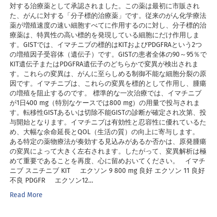
対する治療薬として承認されました。この薬は最初に市販され
た、がんに対する「分子標的治療薬」です。従来のがん化学療法
薬が増殖速度の速い細胞すべてに作用するのに対し、分子標的治
療薬は、特異性の高い標的を発現している細胞にだけ作用しま
す。GISTでは、イマチニブの標的はKITおよびPDGFRAという2つ
の増殖因子受容体（遺伝子）です。GISTの患者全体の90～95％で
KIT遺伝子またはPDGFRA遺伝子のどちらかで変異が検出されま
す。これらの変異は、がんに至らしめる制御不能な細胞分裂の原
因です。イマチニブは、これらの変異を標的として作用し、腫瘍
の増殖を阻止するのです。 標準的な一次治療では、イマチニブ
が1日400 mg（特別なケースでは800 mg）の用量で投与されま
す。転移性GISTあるいは切除不能GISTの診断が確定され次第、投
与開始となります。イマチニブは有効性と忍容性に優れているた
め、大幅な余命延長とQOL（生活の質）の向上に寄与します。
ある特定の薬物療法が奏効する見込みがあるか否かは、原発腫瘍
の変異によって大きく左右されます。したがって、変異解析は極
めて重要であることを再度、心に留めおいてください。 イマチ
ニブ スニチニブ KIT エクソン 9 800 mg 良好 エクソン 11 良好
不良 PDGFR エクソン12…
Read More