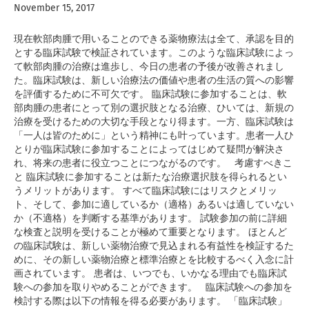
November 15, 2017
現在軟部肉腫で用いることのできる薬物療法は全て、承認を目的
とする臨床試験で検証されています。このような臨床試験によっ
て軟部肉腫の治療は進歩し、今日の患者の予後が改善されまし
た。臨床試験は、新しい治療法の価値や患者の生活の質への影響
を評価するために不可欠です。 臨床試験に参加することは、軟
部肉腫の患者にとって別の選択肢となる治療、ひいては、新規の
治療を受けるための大切な手段となり得ます。一方、臨床試験は
「一人は皆のために」という精神にも叶っています。患者一人ひ
とりが臨床試験に参加することによってはじめて疑問が解決さ
れ、将来の患者に役立つことにつながるのです。 考慮すべきこ
と 臨床試験に参加することは新たな治療選択肢を得られるとい
うメリットがあります。 すべて臨床試験にはリスクとメリッ
ト、そして、参加に適しているか（適格）あるいは適していない
か（不適格）を判断する基準があります。 試験参加の前に詳細
な検査と説明を受けることが極めて重要となります。 ほとんど
の臨床試験は、新しい薬物治療で見込まれる有益性を検証するた
めに、その新しい薬物治療と標準治療とを比較するべく入念に計
画されています。 患者は、いつでも、いかなる理由でも臨床試
験への参加を取りやめることができます。 臨床試験への参加を
検討する際は以下の情報を得る必要があります。 「臨床試験」