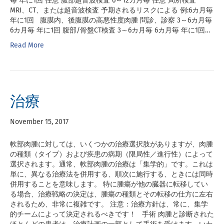
毎 年に1回 任意 腹部超音波検査 6～12カ月毎 任意 局所検査
MRI、CT、または超音波検査 予期されるリスクによる 例:6カ月毎
年に1回 腹膜内、後腹膜の高悪性度肉腫 問診、診察 3～6カ月毎
6カ月毎 年に1回 腹部/骨盤CT検査 3～6カ月毎 6カ月毎 年に1回…
Read More
治療
November 15, 2017
軟部肉腫に対しては、いくつかの治療選択肢がありますが、肉腫
の種類（タイプ）および疾患の病期（限局性／進行性）によって
選択されます。通常、軟部肉腫の治療は「集学的」です。これは
単に、異なる治療法を併用する、順次に施行する、ときには同時
併用することを意味します。 特に腫瘍が他の臓器に転移してい
る場合、治療戦略の決定は、腫瘍の種類とその転移の仕方に左右
されるため、非常に複雑です。 注意：治療方針は、常に、集学
的チームによって決定されるべきです！ 手術 肉腫と診断された