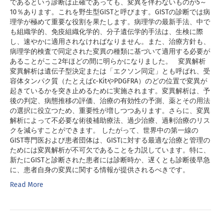
であるという診断は正確であっても、変異を伴わないものが5～
10％あります。これを野生型GISTと呼びます。GISTの診断では病
理学が極めて重要な役割を果たします。病理学の最新手法、中で
も組織学的、免疫組織化学的、分子遺伝学的手法は、生検に際
し、速やかに適用されなければなりません。また、治療方針も、
病理学的検査で同定された変異の種類に基づいて適用する必要が
あることがここ2年ほどの間に明らかになりました。 変異解析
変異解析は遺伝子型決定または「エクソン同定」とも呼ばれ、受
容体タンパク質（たとえばc-KitやPDGFRA）のどの位置で変異が
起きているかを突き止めるために実施されます。変異解析は、予
後の判定、病態推移の評価、治療の有効性の予測、薬とその用法
の選択に役立つため、重要性が増しつつあります。さらに、変異
解析によって不必要な術後補助療法、過少治療、過剰治療のリス
クを減らすことができます。 したがって、世界中の第一線の
GIST専門医および患者団体は、GISTに対する最適な治療と管理の
ためには変異解析が不可欠であることを力説しています。特に、
新たにGISTと診断された患者には診断時か、遅くとも診断後早急
に、患者自身の変異に関する情報が提供されるべきです。
Read More