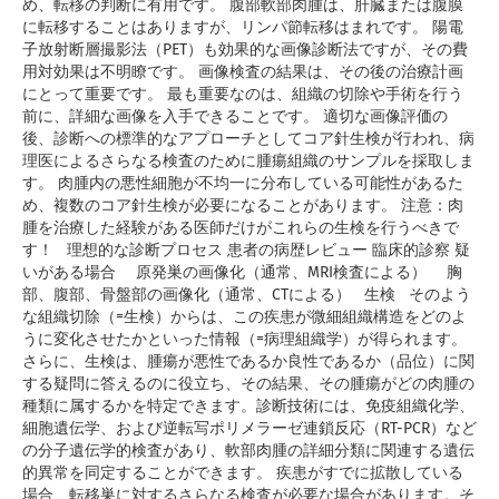
め、転移の判断に有用です。 腹部軟部肉腫は、肝臓または腹膜
に転移することはありますが、リンパ節転移はまれです。 陽電
子放射断層撮影法（PET）も効果的な画像診断法ですが、その費
用対効果は不明瞭です。 画像検査の結果は、その後の治療計画
にとって重要です。 最も重要なのは、組織の切除や手術を行う
前に、詳細な画像を入手できることです。 適切な画像評価の
後、診断への標準的なアプローチとしてコア針生検が行われ、病
理医によるさらなる検査のために腫瘍組織のサンプルを採取しま
す。 肉腫内の悪性細胞が不均一に分布している可能性があるた
め、複数のコア針生検が必要になることがあります。 注意：肉
腫を治療した経験がある医師だけがこれらの生検を行うべきで
す！ 理想的な診断プロセス 患者の病歴レビュー 臨床的診察 疑
いがある場合 原発巣の画像化（通常、MRI検査による） 胸
部、腹部、骨盤部の画像化（通常、CTによる） 生検 そのよう
な組織切除（=生検）からは、この疾患が微細組織構造をどのよ
うに変化させたかといった情報（=病理組織学）が得られます。
さらに、生検は、腫瘍が悪性であるか良性であるか（品位）に関
する疑問に答えるのに役立ち、その結果、その腫瘍がどの肉腫の
種類に属するかを特定できます。診断技術には、免疫組織化学、
細胞遺伝学、および逆転写ポリメラーゼ連鎖反応（RT-PCR）など
の分子遺伝学的検査があり、軟部肉腫の詳細分類に関連する遺伝
的異常を同定することができます。 疾患がすでに拡散している
場合、転移巣に対するさらなる検査が必要な場合があります。そ