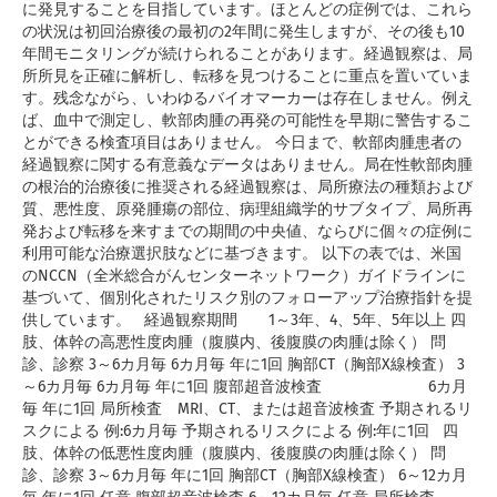
に発見することを目指しています。ほとんどの症例では、これら
の状況は初回治療後の最初の2年間に発生しますが、その後も10
年間モニタリングが続けられることがあります。経過観察は、局
所所見を正確に解析し、転移を見つけることに重点を置いていま
す。残念ながら、いわゆるバイオマーカーは存在しません。例え
ば、血中で測定し、軟部肉腫の再発の可能性を早期に警告するこ
とができる検査項目はありません。 今日まで、軟部肉腫患者の
経過観察に関する有意義なデータはありません。局在性軟部肉腫
の根治的治療後に推奨される経過観察は、局所療法の種類および
質、悪性度、原発腫瘍の部位、病理組織学的サブタイプ、局所再
発および転移を来すまでの期間の中央値、ならびに個々の症例に
利用可能な治療選択肢などに基づきます。 以下の表では、米国
のNCCN（全米総合がんセンターネットワーク）ガイドラインに
基づいて、個別化されたリスク別のフォローアップ治療指針を提
供しています。 経過観察期間 1～3年、4、5年、5年以上 四
肢、体幹の高悪性度肉腫（腹膜内、後腹膜の肉腫は除く） 問
診、診察 3～6カ月毎 6カ月毎 年に1回 胸部CT（胸部X線検査） 3
～6カ月毎 6カ月毎 年に1回 腹部超音波検査 6カ月
毎 年に1回 局所検査 MRI、CT、または超音波検査 予期されるリ
スクによる 例:6カ月毎 予期されるリスクによる 例:年に1回 四
肢、体幹の低悪性度肉腫（腹膜内、後腹膜の肉腫は除く） 問
診、診察 3～6カ月毎 年に1回 胸部CT（胸部X線検査） 6～12カ月