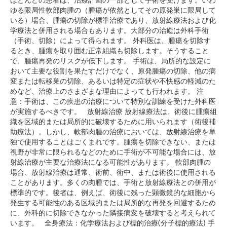
ほとんどの患者は、治療計画の一部として手術を受けます。いわ
ゆる限局性軟部肉腫の（腫瘍が依然としてその原発巣に限局して
いる）場合、腫瘍の切除が標準治療であり、放射線療法および化
学療法と併用される場合もあります。大部分の治癒は外科手術
（手術、切除）によって得られます。 外科医は、腫瘍を切除す
るとき、腫瘍を取り囲む正常組織も切除します。そうすること
で、腫瘍再発のリスクが低下します。 手術は、局所的な設定に
おいて主要な役割を果たすだけでなく、原発腫瘍の切除、他の病
変または転移巣の切除、あるいは特定の症状や不快感の軽減のた
めなど、治療上のさまざまな理由によっても行われます。 注
意：手術は、この疾患の治療について特別な訓練を受けた外科医
が実施するべきです。 放射線治療 放射線療法は、術後に腫瘍組
織を区域的または局所的に破壊するために用いられます（術後補
助療法）。しかし、軟部肉腫の治療においては、放射線治療を単
独で使用することはごくまれです。腫瘍を切除できない、または
視野が非常に限られるなどのために手術が不可能な場合には、放
射線治療が主要な治療法になる可能性があります。 軟部肉腫の
場合、放射線治療は通常、術前、術中、または術後に使用される
ことがあります。多くの肉腫では、手術と放射線療法との併用が
標準的です。後者は、例えば、術後に残った顕微鏡的な細胞から
発生する可能性のある区域的または局所的な再発を回避するため
に、外科的に切除できなかった隣接病変を破壊すると考えられて
います。 全身療法：化学療法および標的治療(分子標的療法) 手