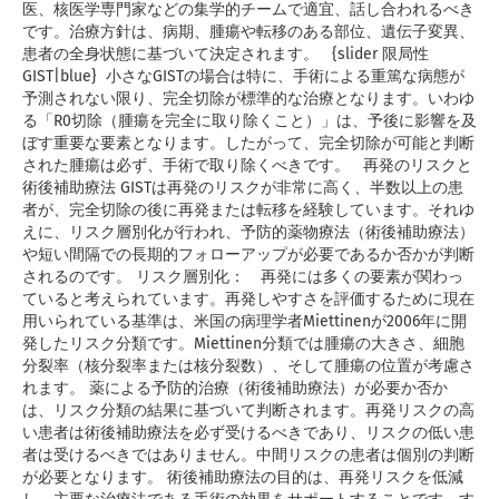
医、核医学専門家などの集学的チームで適宜、話し合われるべき
です。治療方針は、病期、腫瘍や転移のある部位、遺伝子変異、
患者の全身状態に基づいて決定されます。 {slider 限局性
GIST|blue} 小さなGISTの場合は特に、手術による重篤な病態が
予測されない限り、完全切除が標準的な治療となります。いわゆ
る「R0切除（腫瘍を完全に取り除くこと）」は、予後に影響を及
ぼす重要な要素となります。したがって、完全切除が可能と判断
された腫瘍は必ず、手術で取り除くべきです。 再発のリスクと
術後補助療法 GISTは再発のリスクが非常に高く、半数以上の患
者が、完全切除の後に再発または転移を経験しています。それゆ
えに、リスク層別化が行われ、予防的薬物療法（術後補助療法）
や短い間隔での長期的フォローアップが必要であるか否かが判断
されるのです。 リスク層別化： 再発には多くの要素が関わっ
ていると考えられています。再発しやすさを評価するために現在
用いられている基準は、米国の病理学者Miettinenが2006年に開
発したリスク分類です。Miettinen分類では腫瘍の大きさ、細胞
分裂率（核分裂率または核分裂数）、そして腫瘍の位置が考慮さ
れます。 薬による予防的治療（術後補助療法）が必要か否か
は、リスク分類の結果に基づいて判断されます。再発リスクの高
い患者は術後補助療法を必ず受けるべきであり、リスクの低い患
者は受けるべきではありません。中間リスクの患者は個別の判断
が必要となります。 術後補助療法の目的は、再発リスクを低減