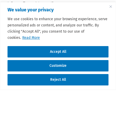
χόνδρους. Παρακαλώ προσέξτε:…
We value your privacy
Read More
We use cookies to enhance your browsing experience, serve
personalized ads or content, and analyze our traffic. By
clicking "Accept All", you consent to our use of
« Newer Posts
Older Posts »
cookies.
Read More
Accept All
Customize
© 2026 Sarcoma Patient Advocacy Global
Reject All
Network e.V./Assoc.
Translate »