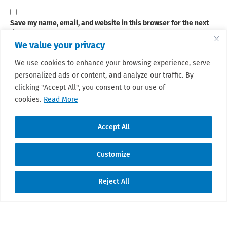
Save my name, email, and website in this browser for the next
time I comment.
We value your privacy
We use cookies to enhance your browsing experience, serve
Sign up for our newsletter
personalized ads or content, and analyze our traffic. By
clicking "Accept All", you consent to our use of
This site uses Akismet to reduce spam.
Learn how your
comment data is processed.
cookies.
Read More
Accept All
Customize
© 2026 Sarcoma Patient Advocacy Global
Reject All
Network e.V./Assoc.
Translate »